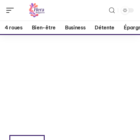
4 roues
Bien-être
Business
Détente
Éparg