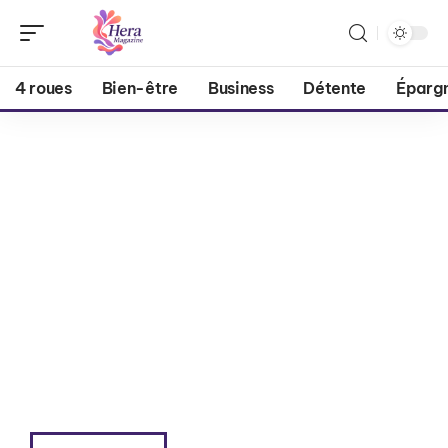
4 roues
Bien-être
Business
Détente
Éparg