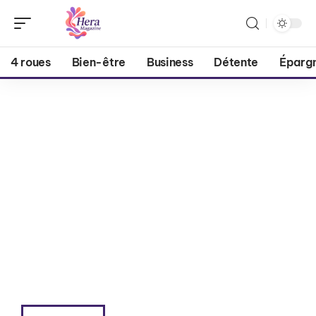
4 roues
Bien-être
Business
Détente
Éparg