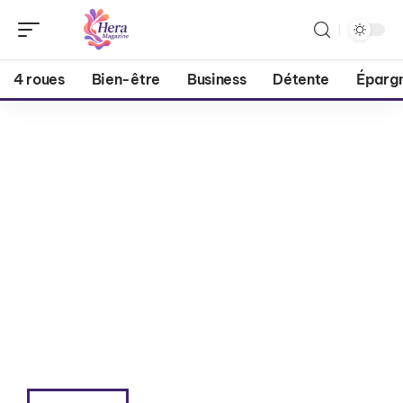
4 roues
Bien-être
Business
Détente
Éparg