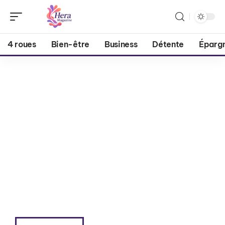
4 roues
Bien-être
Business
Détente
Éparg