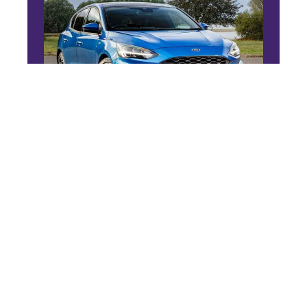
4 ROUES
Ford Focus 2019, essai
routier
11 mars 2026
En vogue